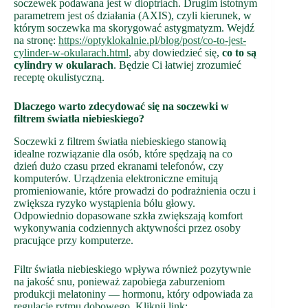
soczewek podawana jest w dioptriach. Drugim istotnym
parametrem jest oś działania (AXIS), czyli kierunek, w
którym soczewka ma skorygować astygmatyzm. Wejdź
na stronę:
https://optyklokalnie.pl/blog/post/co-to-jest-
cylinder-w-okularach.html
, aby dowiedzieć się,
co to są
cylindry w okularach
. Będzie Ci łatwiej zrozumieć
receptę okulistyczną.
Dlaczego warto zdecydować się na soczewki w
filtrem światła niebieskiego?
Soczewki z filtrem światła niebieskiego stanowią
idealne rozwiązanie dla osób, które spędzają na co
dzień dużo czasu przed ekranami telefonów, czy
komputerów. Urządzenia elektroniczne emitują
promieniowanie, które prowadzi do podrażnienia oczu i
zwiększa ryzyko wystąpienia bólu głowy.
Odpowiednio dopasowane szkła zwiększają komfort
wykonywania codziennych aktywności przez osoby
pracujące przy komputerze.
Filtr światła niebieskiego wpływa również pozytywnie
na jakość snu, ponieważ zapobiega zaburzeniom
produkcji melatoniny — hormonu, który odpowiada za
regulację rytmu dobowego. Kliknij link: