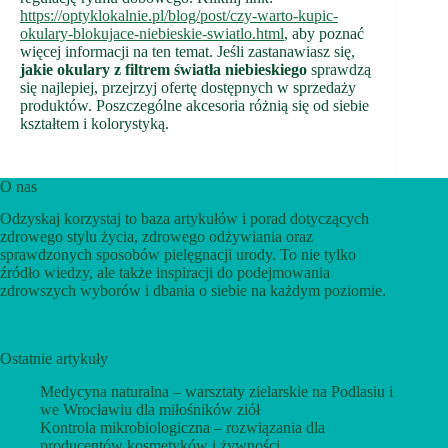
https://optyklokalnie.pl/blog/post/czy-warto-kupic-
okulary-blokujace-niebieskie-swiatlo.html
, aby poznać
więcej informacji na ten temat. Jeśli zastanawiasz się,
jakie okulary z filtrem światła niebieskiego
sprawdzą
się najlepiej, przejrzyj ofertę dostępnych w sprzedaży
produktów. Poszczególne akcesoria różnią się od siebie
kształtem i kolorystyką.
O nas
Odzyskaj korzystaj to baza artykułów i porad dotyczących
zdrowego stylu życia, zdrowego odżywiania oraz
sprawdzonych sposobów pielęgnacji urody. To nie tylko
źródło wiedzy, ale także inspiracji do podejmowania
zdrowszych wyborów i dbania o siebie na każdym poziomie.
Ostatnie artykuły
Medycyna naturalna – warsztaty zielarskie na Podlasiu i
we Wrocławiu dla miłośników ziół
Kontrola mikrobiologiczna – rozwiązania dla
producentów kosmetyków i żywności