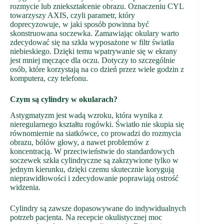
rozmycie lub zniekształcenie obrazu. Oznaczeniu CYL
towarzyszy AXIS, czyli parametr, który
doprecyzowuje, w jaki sposób powinna być
skonstruowana soczewka. Zamawiając okulary warto
zdecydować się na szkła wyposażone w filtr światła
niebieskiego. Dzięki temu wpatrywanie się w ekrany
jest mniej męczące dla oczu. Dotyczy to szczególnie
osób, które korzystają na co dzień przez wiele godzin z
komputera, czy telefonu.
Czym są cylindry w okularach?
Astygmatyzm jest wadą wzroku, która wynika z
nieregularnego kształtu rogówki. Światło nie skupia się
równomiernie na siatkówce, co prowadzi do rozmycia
obrazu, bólów głowy, a nawet problemów z
koncentracją. W przeciwieństwie do standardowych
soczewek szkła cylindryczne są zakrzywione tylko w
jednym kierunku, dzięki czemu skutecznie korygują
nieprawidłowości i zdecydowanie poprawiają ostrość
widzenia.
Cylindry są zawsze dopasowywane do indywidualnych
potrzeb pacjenta. Na recepcie okulistycznej moc