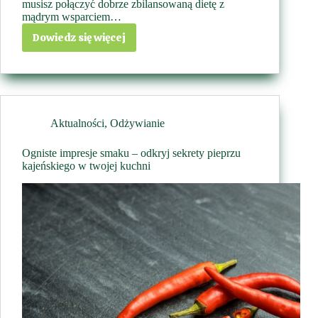
musisz połączyć dobrze zbilansowaną dietę z
mądrym wsparciem…
Dowiedz się więcej
Naturalne
sposoby
na
wzmocnienie
organizmu
–
Aktualności
,
Odżywianie
suplementy
i
Ogniste impresje smaku – odkryj sekrety pieprzu
zdrowa
kajeńskiego w twojej kuchni
dieta