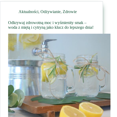
odkryj
sekrety
Aktualności
,
Odżywianie
,
Zdrowie
pieprzu
kajeńskiego
Odkrywaj zdrowotną moc i wyśmienity smak –
w
woda z miętą i cytryną jako klucz do lepszego dnia!
twojej
kuchni