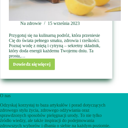
Na zdrowie
15 września 2023
Przygotuj się na kulinarną podróż, która przeniesie
Cię do świata pełnego smaku, zdrowia i rześkości.
Poznaj wodę z miętą i cytryną – sekretny składnik,
który doda energii każdemu Twojemu dniu. Ta
prosta,…
Dowiedz się więcej
Odkrywaj
zdrowotną
moc
i
wyśmienity
smak
O nas
–
Odzyskaj korzystaj to baza artykułów i porad dotyczących
woda
zdrowego stylu życia, zdrowego odżywiania oraz
z
sprawdzonych sposobów pielęgnacji urody. To nie tylko
miętą
źródło wiedzy, ale także inspiracji do podejmowania
i
zdrowszych wyborów i dbania o siebie na każdym poziomie.