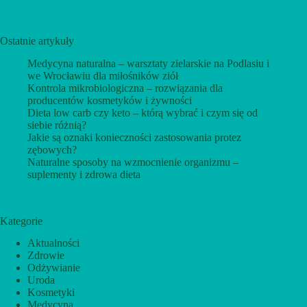
cytryną
jako
klucz
Ostatnie artykuły
do
lepszego
Medycyna naturalna – warsztaty zielarskie na Podlasiu i
dnia!
we Wrocławiu dla miłośników ziół
Kontrola mikrobiologiczna – rozwiązania dla
producentów kosmetyków i żywności
Dieta low carb czy keto – którą wybrać i czym się od
siebie różnią?
Jakie są oznaki konieczności zastosowania protez
zębowych?
Naturalne sposoby na wzmocnienie organizmu –
suplementy i zdrowa dieta
Kategorie
Aktualności
Zdrowie
Odżywianie
Uroda
Kosmetyki
Medycyna