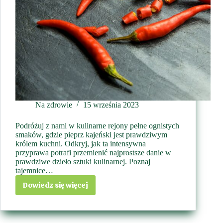
Na zdrowie
15 września 2023
Podróżuj z nami w kulinarne rejony pełne ognistych
smaków, gdzie pieprz kajeński jest prawdziwym
królem kuchni. Odkryj, jak ta intensywna
przyprawa potrafi przemienić najprostsze danie w
prawdziwe dzieło sztuki kulinarnej. Poznaj
tajemnice…
Dowiedz się więcej
Ogniste
impresje
smaku
–