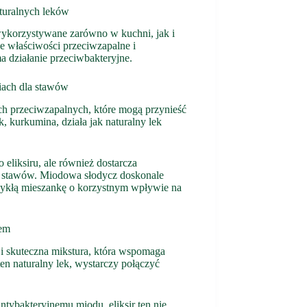
turalnych leków
wykorzystywane zarówno w kuchni, jak i
lne właściwości przeciwzapalne i
a działanie przeciwbakteryjne.
iach dla stawów
h przeciwzapalnych, które mogą przynieść
, kurkumina, działa jak naturalny lek
.
eliksiru, ale również dostarcza
 stawów. Miodowa słodycz doskonale
wykłą mieszankę o korzystnym wpływie na
dem
 i skuteczna mikstura, która wspomaga
en naturalny lek, wystarczy połączyć
tybakteryjnemu miodu, eliksir ten nie