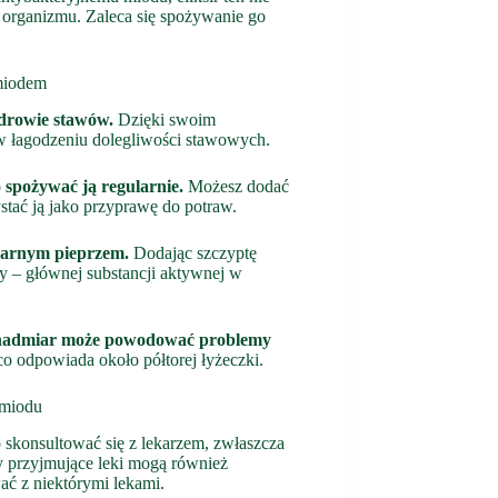
 organizmu. Zaleca się spożywanie go
miodem
drowie stawów.
Dzięki swoim
 łagodzeniu dolegliwości stawowych.
spożywać ją regularnie.
Możesz dodać
tać ją jako przyprawę do potraw.
czarnym pieprzem.
Dodając szczyptę
 – głównej substancji aktywnej w
 nadmiar może powodować problemy
o odpowiada około półtorej łyżeczki.
 miodu
skonsultować się z lekarzem, zwłaszcza
by przyjmujące leki mogą również
ć z niektórymi lekami.