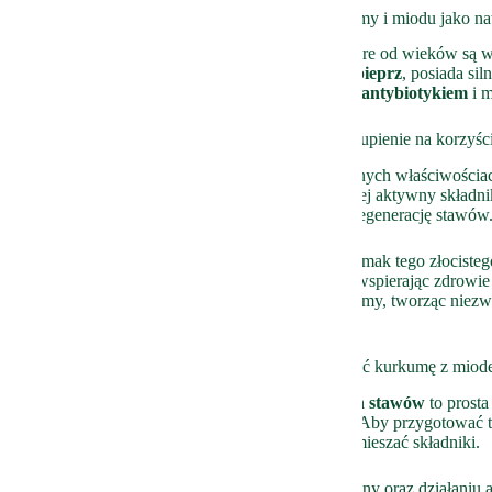
Złociste skarby natury – wprowadzenie do kurkumy i miodu jako na
Kurkuma i miód to dwa
złote skarby natury
, które od wieków są 
medycynie. Kurkuma, znana również jako
żółty pieprz
, posiada si
antyoksydacyjne, natomiast miód jest naturalnym
antybiotykiem
i m
Prozdrowotne właściwości kurkumy i miodu – skupienie na korzyśc
Kurkuma
to prawdziwy skarb przypraw o potężnych właściwościac
ulgę osobom borykającym się z bólami stawów. Jej aktywny składnik
przeciwbólowy i przeciwzapalny, wspomagając regenerację stawów
Dodatek
miodu
do kurkumy nie tylko poprawia smak tego złocistego 
organizmowi cennych składników odżywczych, wspierając zdrowie
komponuje się z lekko pikantnym smakiem kurkumy, tworząc niez
układ kostno-stawowy.
Przepis na eliksir zdrowych stawów – jak połączyć kurkumę z mio
Kurkuma z miodem – złocisty eliksir zdrowych stawów
to prosta
kondycję stawów i łagodzi dolegliwości bólowe. Aby przygotować t
łyżeczkę kurkumy z łyżką miodu i dokładnie wymieszać składniki.
Dzięki właściwościom przeciwzapalnym kurkuminy oraz działaniu an