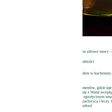
Strona główna
Aktualności
Złocisty eliksir na zdrowe stawy
Na zdrowie
27 marca 2025
Aktualności
Złocisty eliksir na zdrowe stawy – kurkuma z miodem w kuchennej 
Witajcie w magicznej krainie kulinarnych eksperymentów, gdzie taje
lekarstwo dla ciała i duszy. Dziś pragnę podzielić się z Wami receptą 
kondycję stawów, ale także rozpali zmysły swoim egzotycznym sm
prawdziwa kuchenna alchemia, która od wieków zachwyca i leczy. 
sekret zdrowych stawów z pomocą kurkumy z miodem!