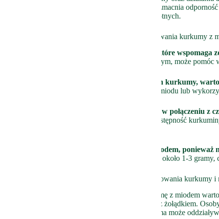
tylko poprawia elastyczność stawów, ale także wzmacnia odporność
regularnie, aby cieszyć się pełnią korzyści zdrowotnych.
Praktyczne wskazówki i porady dotyczące spożywania kurkumy z 
Kurkuma z miodem to doskonałe połączenie, które wspomaga z
właściwościom przeciwzapalnym i przeciwbólowym, może pomóc w
Aby korzystać z pełnych korzyści zdrowotnych kurkumy, warto 
łyżeczkę kurkumy do ciepłego mleka z odrobiną miodu lub wykorzys
Pamiętaj, że kurkuma jest lepiej przyswajalna w połączeniu z 
pieprzu do kurkumy z miodem, zwiększasz biodostępność kurkuminy
kurkumie.
Zachowaj umiar w spożywaniu kurkumy z miodem, ponieważ
żołądkowe.
Zalecana dzienna dawka kurkumy to około 1-3 gramy, c
Możliwe przeciwwskazania i efekty uboczne stosowania kurkumy i
Przeciwwskazania:
Przed sięgnięciem po kurkumę z miodem warto 
jeśli cierpisz na kamienie żółciowe lub problemy z żołądkiem. Oso
potrzebować porady specjalisty, ponieważ kurkuma może oddziaływa