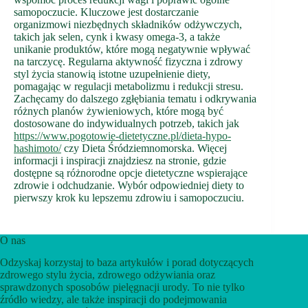
samopoczucie. Kluczowe jest dostarczanie
organizmowi niezbędnych składników odżywczych,
takich jak selen, cynk i kwasy omega-3, a także
unikanie produktów, które mogą negatywnie wpływać
na tarczycę. Regularna aktywność fizyczna i zdrowy
styl życia stanowią istotne uzupełnienie diety,
pomagając w regulacji metabolizmu i redukcji stresu.
Zachęcamy do dalszego zgłębiania tematu i odkrywania
różnych planów żywieniowych, które mogą być
dostosowane do indywidualnych potrzeb, takich jak
https://www.pogotowie-dietetyczne.pl/dieta-hypo-
hashimoto/
czy Dieta Śródziemnomorska. Więcej
informacji i inspiracji znajdziesz na stronie, gdzie
dostępne są różnorodne opcje dietetyczne wspierające
zdrowie i odchudzanie. Wybór odpowiedniej diety to
pierwszy krok ku lepszemu zdrowiu i samopoczuciu.
O nas
Odzyskaj korzystaj to baza artykułów i porad dotyczących
zdrowego stylu życia, zdrowego odżywiania oraz
sprawdzonych sposobów pielęgnacji urody. To nie tylko
źródło wiedzy, ale także inspiracji do podejmowania