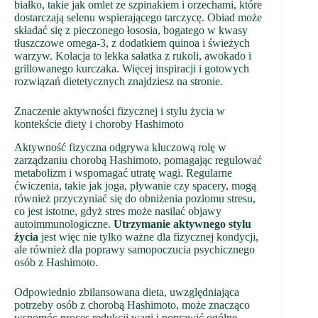
białko, takie jak omlet ze szpinakiem i orzechami, które
dostarczają selenu wspierającego tarczycę. Obiad może
składać się z pieczonego łososia, bogatego w kwasy
tłuszczowe omega-3, z dodatkiem quinoa i świeżych
warzyw. Kolacja to lekka sałatka z rukoli, awokado i
grillowanego kurczaka. Więcej inspiracji i gotowych
rozwiązań dietetycznych znajdziesz na stronie.
Znaczenie aktywności fizycznej i stylu życia w
kontekście diety i choroby Hashimoto
Aktywność fizyczna odgrywa kluczową rolę w
zarządzaniu chorobą Hashimoto, pomagając regulować
metabolizm i wspomagać utratę wagi. Regularne
ćwiczenia, takie jak joga, pływanie czy spacery, mogą
również przyczyniać się do obniżenia poziomu stresu,
co jest istotne, gdyż stres może nasilać objawy
autoimmunologiczne.
Utrzymanie aktywnego stylu
życia
jest więc nie tylko ważne dla fizycznej kondycji,
ale również dla poprawy samopoczucia psychicznego
osób z Hashimoto.
Odpowiednio zbilansowana dieta, uwzględniająca
potrzeby osób z chorobą Hashimoto, może znacząco
wspomóc proces redukcji wagi i poprawić ogólne