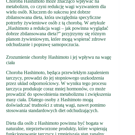
Choroba Hashimoto może znacząco wpływać na
metabolizm, co czyni redukcję wagi wyzwaniem dla
wielu osób. Kluczem do sukcesu jest dobrze
zbilansowana dieta, która uwzględnia specyficzne
potrzeby żywieniowe osób z tą chorobą. W artykule
„Hashimoto a redukcja wagi – jak powinna wyglądać
dobrze zbilansowana dieta?” przyjrzymy się różnym
planom żywieniowym, które mogą wspierać zdrowe
odchudzanie i poprawę samopoczucia.
Zrozumienie choroby Hashimoto i jej wpływu na wagę
ciała
Choroba Hashimoto, będąca przewlekłym zapaleniem
tarczycy, prowadzi do jej stopniowego uszkodzenia
przez układ odpornościowy. W wyniku tego procesu
tarczyca produkuje coraz mniej hormonów, co może
prowadzić do spowolnienia metabolizmu i zwiększenia
masy ciała. Dlatego osoby z Hashimoto mogą
doświadczać trudności z utratą wagi, nawet pomimo
stosowania standardowych diet odchudzających.
Dieta dla osób z Hashimoto powinna być bogata w
naturalne, nieprzetworzone produkty, które wspierają
funkcjonowanie tarczycy i zmniejszają stan zapalny.